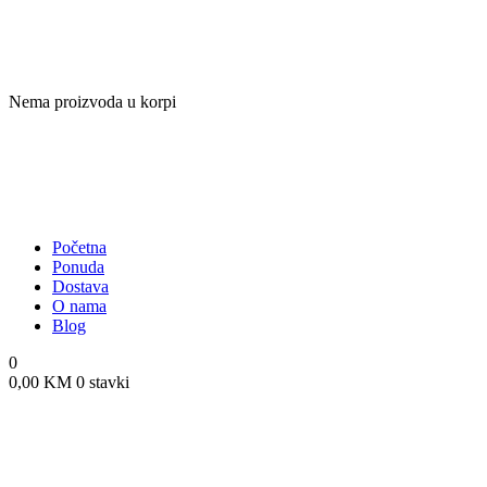
Nema proizvoda u korpi
Početna
Ponuda
Dostava
O nama
Blog
0
0,00
KM
0 stavki