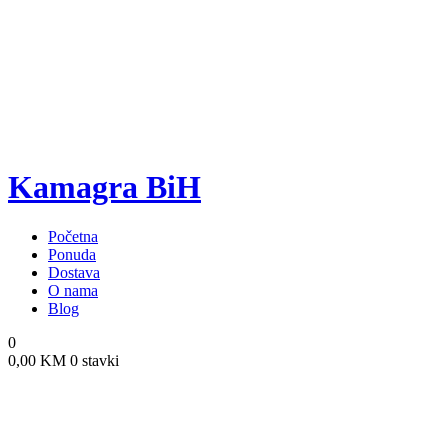
Kamagra BiH
Početna
Ponuda
Dostava
O nama
Blog
0
0,00
KM
0 stavki