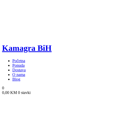
Kamagra BiH
Početna
Ponuda
Dostava
O nama
Blog
0
0,00
KM
0 stavki