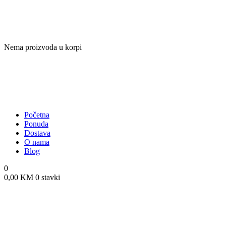
Nema proizvoda u korpi
Početna
Ponuda
Dostava
O nama
Blog
0
0,00
KM
0 stavki